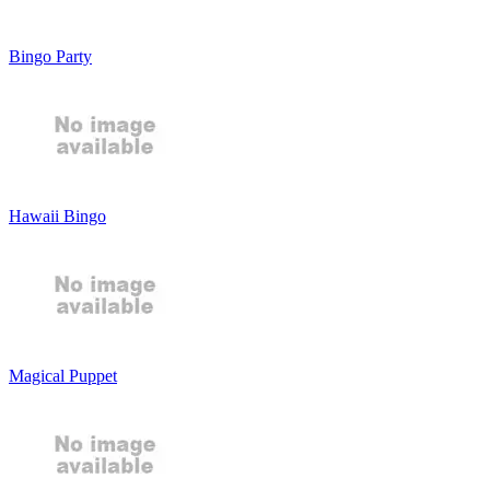
Bingo Party
Hawaii Bingo
Magical Puppet