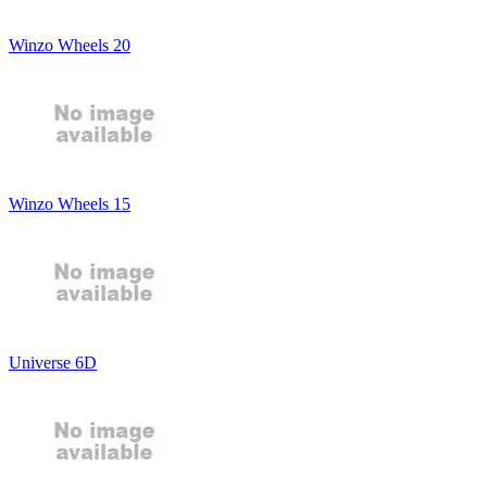
Winzo Wheels 20
Winzo Wheels 15
Universe 6D