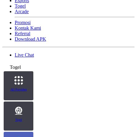
Esports
Togel
Arcade
Promosi
Kontak Kami
Referral
Download APK
Live Chat
Togel
All Providers
Togel