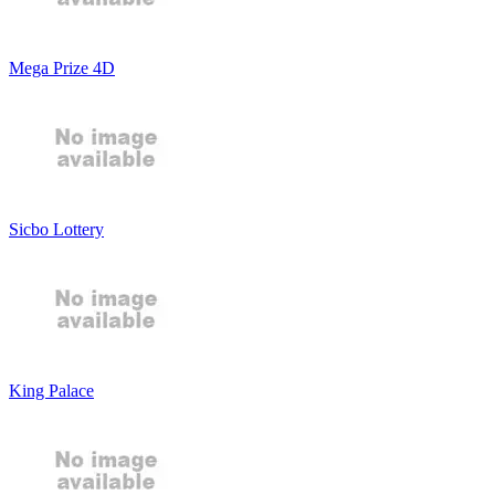
Mega Prize 4D
Sicbo Lottery
King Palace