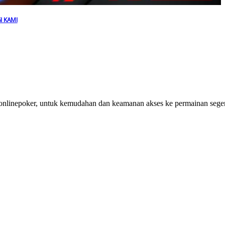
 KAMI
udahan dan keamanan akses ke permainan segera download aplikasi idn 