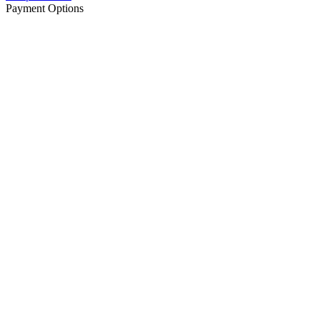
Payment Options