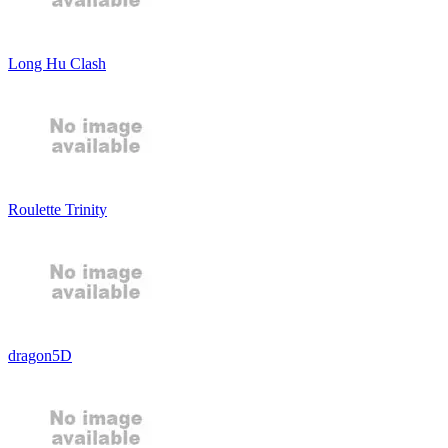
Long Hu Clash
Roulette Trinity
dragon5D