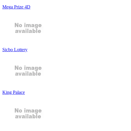
Mega Prize 4D
Sicbo Lottery
King Palace