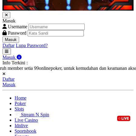
Masuk
Username
Password
Masuk
Daftar
Lupa Password?
Masuk
Info Terkini :
mber setia 99onlinepoker, untuk kemudahan dan keamanan akses ke per
Daftar
Masuk
Home
Poker
Slots
Stream N Spin
Live Casino
Idnlive
Sportsbook