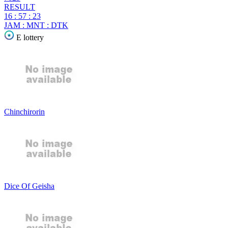
RESULT
16
:
57
:
22
JAM : MNT : DTK
E lottery
Chinchirorin
Dice Of Geisha