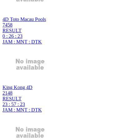
4D Toto Macau Pools
7458
RESULT
0
:
26
:
22
JAM : MNT : DTK
King Kong 4D
2148
RESULT
23
:
57
:
22
JAM : MNT : DTK