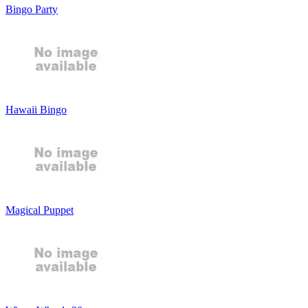
Bingo Party
Hawaii Bingo
Magical Puppet