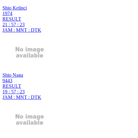
Shio Kelinci
1974
RESULT
21
:
57
:
22
JAM : MNT : DTK
Shio Naga
9443
RESULT
19
:
57
:
22
JAM : MNT : DTK